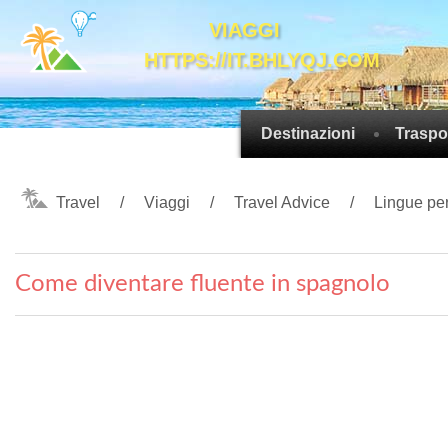
VIAGGI
HTTPS://IT.BHLYQJ.COM
Destinazioni
Traspor
Travel
Viaggi
Travel Advice
Lingue per
Come diventare fluente in spagnolo