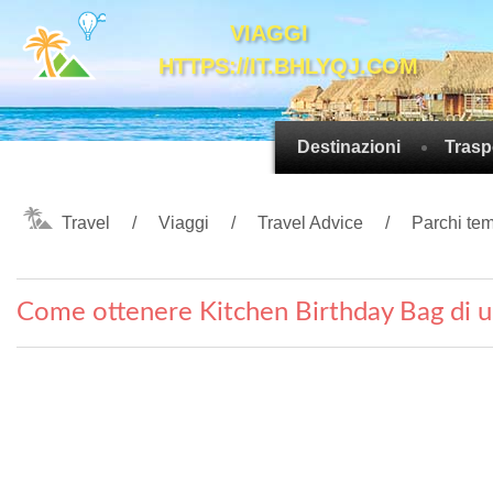
VIAGGI
HTTPS://IT.BHLYQJ.COM
Destinazioni
Trasp
Travel
Viaggi
Travel Advice
Parchi tem
Come ottenere Kitchen Birthday Bag di 