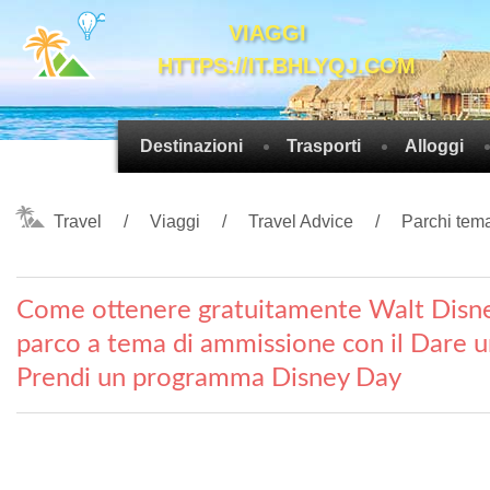
VIAGGI
HTTPS://IT.BHLYQJ.COM
Destinazioni
Trasporti
Alloggi
Travel
Viaggi
Travel Advice
Parchi tema
Come ottenere gratuitamente Walt Disn
parco a tema di ammissione con il Dare u
Prendi un programma Disney Day