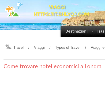
VIAGGI
HTTPS://IT.BHLYQJ.COM
Destinazioni
Tras
Travel
Viaggi
Types of Travel
Viaggi 
Come trovare hotel economici a Londra