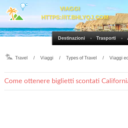
VIAGGI
HTTPS://IT.BHLYQJ.COM
Destinazioni
Trasporti
Travel
Viaggi
Types of Travel
Viaggi e
Come ottenere biglietti scontati Californ