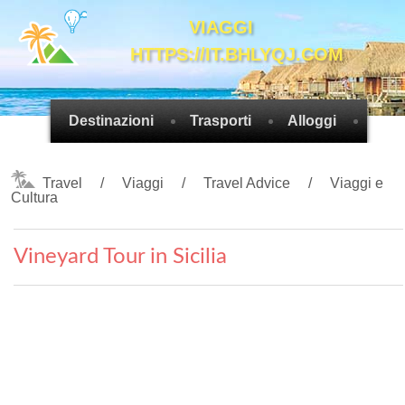
VIAGGI
HTTPS://IT.BHLYQJ.COM
Destinazioni
Trasporti
Alloggi
Cons
Travel
Viaggi
Travel Advice
Viaggi e
Cultura
Vineyard Tour in Sicilia