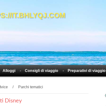
://IT.BHLYQJ.COM
Alloggi
Consigli di viaggio
Preparativi di viaggio
dvice
Parchi tematici
ti Disney