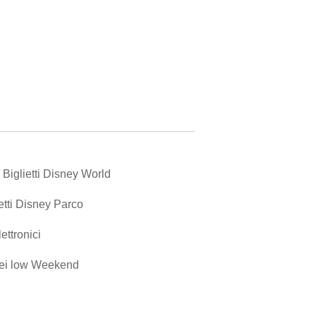
iglietti Disney World
etti Disney Parco
lettronici
erei low Weekend