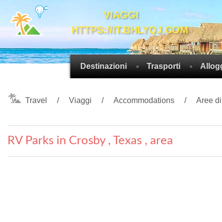
VIAGGI
HTTPS://IT.BHLYQJ.COM
Destinazioni
Trasporti
Allog
Travel
Viaggi
Accommodations
Aree di
RV Parks in Crosby , Texas , area