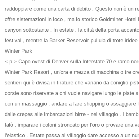
raddoppiare come una carta di debito . Questo non è un r
offre sistemazioni in loco , ma lo storico Goldminer Hotel 
canyon sottostante . In estate , la città della porta accan
festival , mentre la Barker Reservoir pullula di trote iridee 
Winter Park
< p > Capo ovest di Denver sulla Interstate 70 e ramo nor
Winter Park Resort , un'ora e mezza di macchina o tre ore 
sentieri qui è divisa in tirature che variano da coniglio pi
corsie sono riservate a chi vuole navigare lungo le piste 
con un massaggio , andare a fare shopping o assaggiare la 
dalle crepes alle imbarcazioni birre - nel villaggio . I ba
falò , imparare i coloni stroncato per l'oro o provare una v
l'elastico . Estate passa al villaggio dare accesso a un num