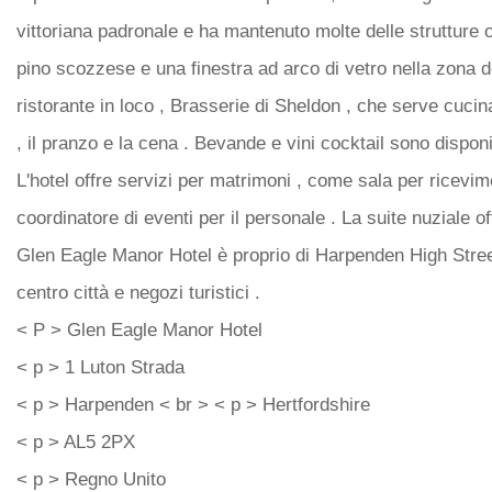
vittoriana padronale e ha mantenuto molte delle strutture o
pino scozzese e una finestra ad arco di vetro nella zona de
ristorante in loco , Brasserie di Sheldon , che serve cucina
, il pranzo e la cena . Bevande e vini cocktail sono disponi
L'hotel offre servizi per matrimoni , come sala per ricevi
coordinatore di eventi per il personale . La suite nuziale 
Glen Eagle Manor Hotel è proprio di Harpenden High Street 
centro città e negozi turistici .
< P > Glen Eagle Manor Hotel
< p > 1 Luton Strada
< p > Harpenden < br > < p > Hertfordshire
< p > AL5 2PX
< p > Regno Unito