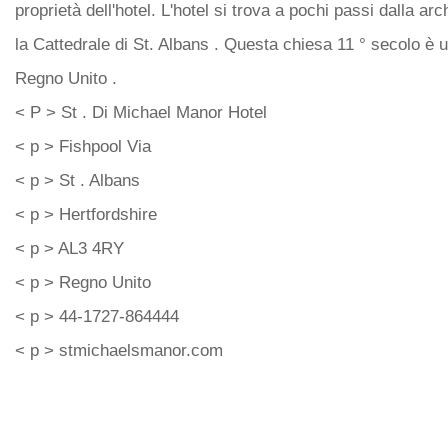
proprietà dell'hotel. L'hotel si trova a pochi passi dalla arch
la Cattedrale di St. Albans . Questa chiesa 11 ° secolo è un
Regno Unito .
< P > St . Di Michael Manor Hotel
< p > Fishpool Via
< p > St . Albans
< p > Hertfordshire
< p > AL3 4RY
< p > Regno Unito
< p > 44-1727-864444
< p > stmichaelsmanor.com