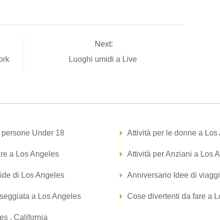
Next:
York
Luoghi umidi a Live
e persone Under 18
Attività per le donne a Lo
are a Los Angeles
Attività per Anziani a Los 
ide di Los Angeles
Anniversario Idee di viagg
sseggiata a Los Angeles
Cose divertenti da fare a L
s , California