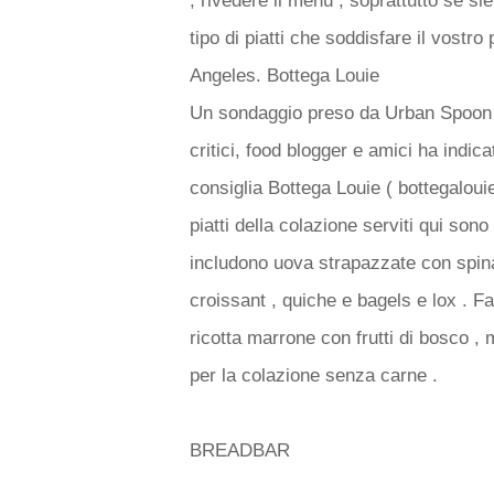
, rivedere il menù , soprattutto se sie
tipo di piatti che soddisfare il vostr
Angeles. Bottega Louie
Un sondaggio preso da Urban Spoon , 
critici, food blogger e amici ha indic
consiglia Bottega Louie ( bottegaloui
piatti della colazione serviti qui sono
includono uova strapazzate con spina
croissant , quiche e bagels e lox . Fa
ricotta marrone con frutti di bosco ,
per la colazione senza carne .
BREADBAR