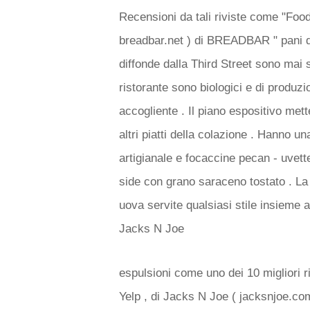
Recensioni da tali riviste come "Food
breadbar.net ) di BREADBAR " pani di
diffonde dalla Third Street sono mai st
ristorante sono biologici e di produzi
accogliente . Il piano espositivo mette
altri piatti della colazione . Hanno u
artigianale e focaccine pecan - uvett
side con grano saraceno tostato . La 
uova servite qualsiasi stile insieme 
Jacks N Joe
espulsioni come uno dei 10 migliori r
Yelp , di Jacks N Joe ( jacksnjoe.com